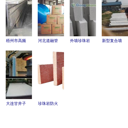
南
镁质保温板
377mm A
解析
级绝燃复合
硅酸盐管，
品质诚信，
服务河南
梧州市高频
河北道融管
外墙珍珠岩
新型复合墙
焊接H型钢
道设备制造
保温板市场
体板设备
生产厂家
以保温材料
概览 聚焦
引领保温隔
现货供应与
为支点，撬
徐州、武威
热材料产业
保温材料的
动产业向集
与正昊品牌
升级的强劲
协同发展
群化、数据
动力
化、智能化
升级
大连甘井子
珍珠岩防火
区革镇堡京
隔离带 鑫
城保温材料
美通达筑造