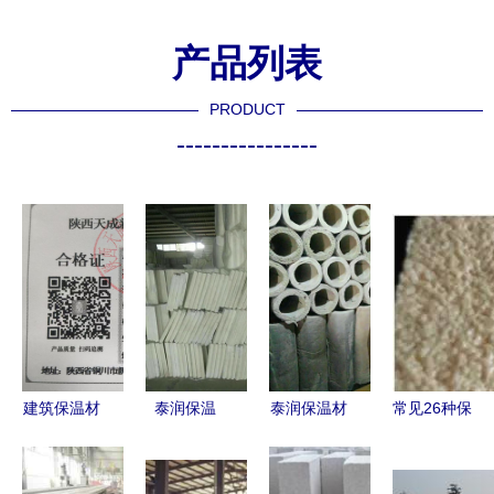
产品列表
PRODUCT
----------------
建筑保温材
泰润保温
泰润保温材
常见26种保
料质量安全
专业打造高
料厂 专业
温材料概述
现场检查指
品质憎水铝
提供φ20-
及导热系数