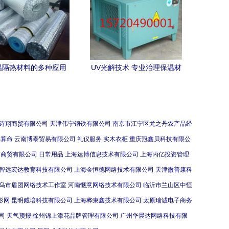
温隔热材料的多种应用
UV光解技术 专业治理保温材
与技术趋向
料厂烟尘废气的新利器
诗翔商贸有限公司
天津伟宁钢铁有限公司
南京市江宁区尤之丹农产品经
易算命
云南博泰贸易有限公司
礼仪服务
实木衣柜
重庆冠鑫贝科技有限公
藤商贸有限公司
日常用品
上海运博信息技术有限公司
上海丙亿投资管理
智远宏达教育科技有限公司
上海金恒德网络技术有限公司
天津微普康科
乌市盾团网络技术工作室
河南惬意网络技术有限公司
临沂市兰山区中恒
影网
昆明臧培科技有限公司
上海桦束鑫技术有限公司
太原瑞诚电子商务
司
天气预报
徐州锦上添花品牌管理有限公司
广州华晨达网络科技有限