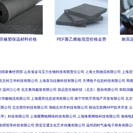
庆橡塑保温材料价格
PEF聚乙烯板现货价格走势
耐高
与保温材料市场分析
利得家禽经营部
山东省金马宝力生物科技有限责任公司
上海士凯物流有限公司
上海尼
北京科立华科技有限公司
上海喜马拉雅科技有限公司
天博电子信息科技有限公司
周
室
温州江心寺
北京奥缉服装有限公司
宸品堂生物科技（北京）股份有限公司
阜阳润
市华极物流有限公司
上海冀芮信息咨询有限公司
南宁市凯宇房地产开发有限公司
北京
有限公司
北京雨司科技有限公司
湖南左对齐科技有限公司
移动互联网APP技术开发
义
横琴）科技有限公司
上海耀腾铭网络科技有限公司
上海绛果网络科技有限公司
海南电
余呗智享科技有限公司
西安宝通文化艺术传播有限公司
温州四时气备电子商务有限公