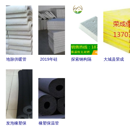
价格探秘
橡塑保温管
温管的卓越
保温材料
如何辨
价格解析及
柔韧性能与
B1级橡塑
别“超低价
保温材料选
核心优点解
保温板厂家
格”背后的
购指南
析
与品牌全解
品质真相
析
地脉供暖管
2019年硅
探索钢构隔
大城县荣成
道保温 聚
酸盐保温材
热保温材料
保温材料厂
氨酯埋地保
料市场价格
外墙吸音玻
专业生产高
温管施工详
分析与供应
璃棉板与离
品质玻璃棉
解与应用
指南
心玻璃棉板
管、玻璃棉
的特性与应
毡、玻璃棉
用
板
发泡橡塑保
橡塑保温管