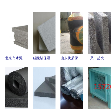
北京市水泥
硅酸铝保温
山东优质保
又一起火
发泡保温板
材料 工业
温材料指南
灾，这样的
保温领域的
聚氨酯外墙
火灾我们能
效能之选
与玻璃钢外
避免吗？
护保温管解
——从保温
析
材料说起