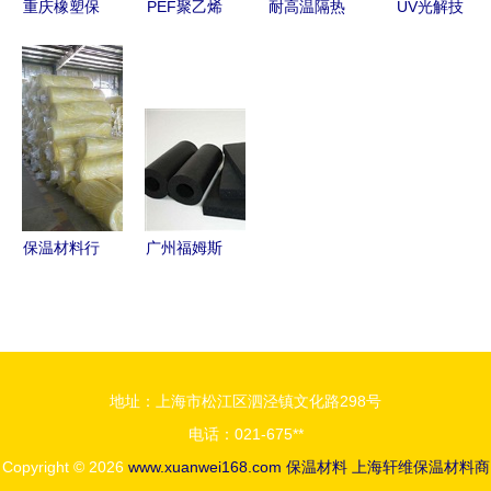
重庆橡塑保
PEF聚乙烯
耐高温隔热
UV光解技
温材料价格
板现货价格
材料的多种
术 专业治
走势与保温
应用与技术
理保温材料
材料市场分
趋向
厂烟尘废气
析
的新利器
保温材料行
广州福姆斯
业优选 大
绝热材料
城县宏利保
橡塑、玻璃
温建材厂的
棉与专业外
离心玻璃棉
保护系统的
地址：上海市松江区泗泾镇文化路298号
毡
坚实守护者
电话：021-675**
Copyright © 2026
www.xuanwei168.com
保温材料
上海轩维保温材料商