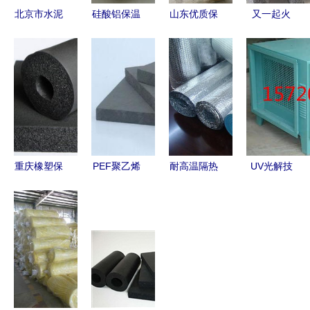
北京市水泥
硅酸铝保温
山东优质保
又一起火
发泡保温板
材料 工业
温材料指南
灾，这样的
保温领域的
聚氨酯外墙
火灾我们能
效能之选
与玻璃钢外
避免吗？
护保温管解
——从保温
析
材料说起
重庆橡塑保
PEF聚乙烯
耐高温隔热
UV光解技
温材料价格
板现货价格
材料的多种
术 专业治
走势与保温
应用与技术
理保温材料
材料市场分
趋向
厂烟尘废气
析
的新利器