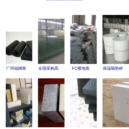
广州福姆斯
全国采购高
FC楼地面
保温隔热材
绝热材料
峰 北京玻
保温砂浆
料 建筑能
橡塑、玻璃
璃棉现货促
建筑节能政
效的核心选
棉与专业外
销火热开
策下的新宠
择
保护系统的
启，河北神
儿，打造宜
坚实守护者
州保温集团
居楼房的守
全新发力钢
护者
结构建材市