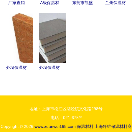
厂家直销
A级保温材
东莞市凯盛
兰州保温材
场
保温装饰一
料详解 种
保温材料产
料选择指南
体板的革命
类、特点与
品展示
探秘甘肃实
——高效节
应用
—— 广东
惠优质的保
能外墙解决
中小企业商
温供应与关
方案
务网推荐
键应用
外墙保温材
外墙保温材
料辅助体系
料种类详解
的构建与应
性能、特点
用
与适用场景
地址：上海市松江区泗泾镇文化路298号
电话：021-675**
Copyright © 2026
www.xuanwei168.com
保温材料
上海轩维保温材料商