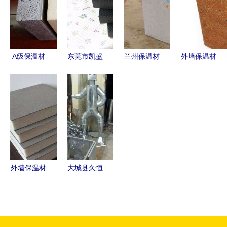
启，河北神
儿，打造宜
能外墙解决
州保温集团
居楼房的守
方案
全新发力钢
护者
结构建材市
A级保温材
东莞市凯盛
兰州保温材
外墙保温材
场
料详解 种
保温材料产
料选择指南
料辅助体系
类、特点与
品展示
探秘甘肃实
的构建与应
应用
—— 广东
惠优质的保
用
中小企业商
温供应与关
务网推荐
键应用
外墙保温材
大城县久恒
料种类详解
保温材料厂
性能、特点
今日行情价
与适用场景
格走势分析