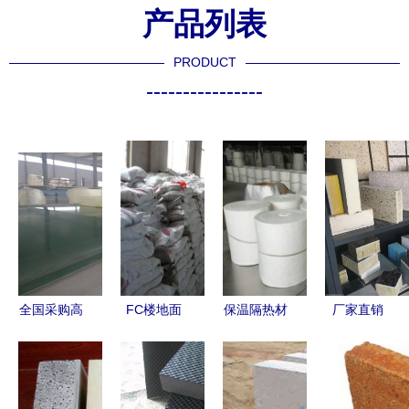
产品列表
PRODUCT
----------------
全国采购高
FC楼地面
保温隔热材
厂家直销
峰 北京玻
保温砂浆
料 建筑能
保温装饰一
璃棉现货促
建筑节能政
效的核心选
体板的革命
销火热开
策下的新宠
择
——高效节